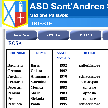
ROSA
COGNOME
NOME
ANNO DI
RUOLO
NASCITA
Bacchetti
Ilaria
1992
palleggiatore
Cremon
Chiara
1992
Facchini
Annamaria
1970
schiacciatore
Leonardi
Valentina
1990
schiac-
pall
Pecorari
Monica
1993
centrale
Perossa
Sheila
1983
opposto
Pes
Stefania
1993
centrale
Petrucco
Paola
1995
schiacciatore