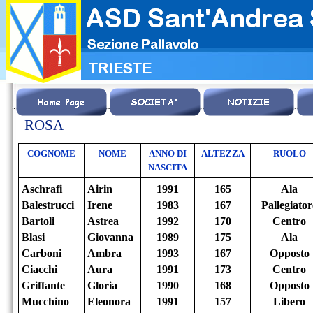
ROSA
COGNOME
NOME
ANNO DI
ALTEZZA
RUOLO
NASCITA
Aschrafi
Airin
1991
165
Ala
Balestrucci
Irene
1983
167
Pallegiator
Bartoli
Astrea
1992
170
Centro
Blasi
Giovanna
1989
175
Ala
Carboni
Ambra
1993
167
Opposto
Ciacchi
Aura
1991
173
Centro
Griffante
Gloria
1990
168
Opposto
Mucchino
Eleonora
1991
157
Libero