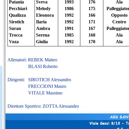
Patania
Sveva
1993
176
Ala
Pecchiari
Melody
1986
175
Palleggiato
Qualizza
Eleonora
1992
166
Opposto
Sirotich
Ilaria
1992
171
Centro
Suran
Ambra
1991
167
Palleggiato
Trocca
Serena
1985
168
Ala
Voza
Giulia
1992
170
Ala
Allenatori: REBEK Matteo
BLASI Roberto
Dirigenti: SIROTICH Alessandro
FRECCIONI Mauro
VITALE Massimo
Direttore Sportivo: ZOTTA Alessandro